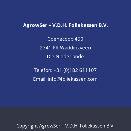
AgrowSer – V.D.H. Foliekassen B.V.
Coenecoop 450
2741 PR Waddinxveen
Die Niederlande
Telefon:
+31 (0)182 611107
Email:
info@foliekassen.com
Copyright AgrowSer – V.D.H. Foliekassen B.V.