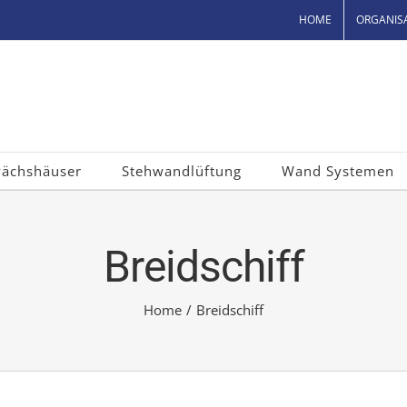
HOME
ORGANIS
wächshäuser
Stehwandlüftung
Wand Systemen
Breidschiff
Home
/
Breidschiff